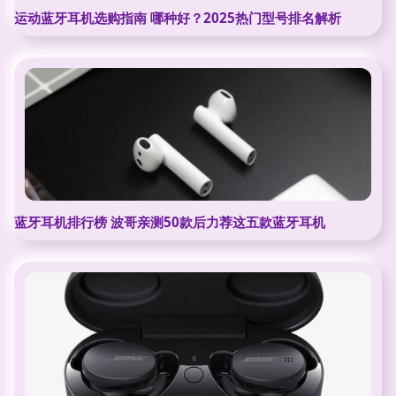
运动蓝牙耳机选购指南 哪种好？2025热门型号排名解析
蓝牙耳机排行榜 波哥亲测50款后力荐这五款蓝牙耳机