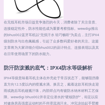
在无线耳机市场日益竞争激烈的今天，消费者除了关注音质、
连接稳定性外，防水性能也成为重要考察指标。wewdigi推出
的bhus002蓝牙耳机以“无惧汗水 轻巧畅听”为卖点，主打IPX4
级别防水与出色佩戴感，引起了众多数码爱好者的关注。这篇
文章将为大家详细介绍bhus002的设计特点、连接表现以及其
在日常使用场景下的防水能力。
防汗防泼溅的底气：IPX4防水等级解析
IPX4等级意味着耳机主体在外壳处于常压状态下，能够阻挡垂
直方向12.5度以内的喷溅水滴。换言之，戴着这款耳机快走迎
雨或跑后耳机碰溅汗珠，内部焊点均有镀防水纳米材料工艺保
障。wewdigi bhus002并非定位潜水的“硬核防护”，却足以应
对健身房高强度运动时的不停滞流淌汗水。冲完凉抬起手臂擦