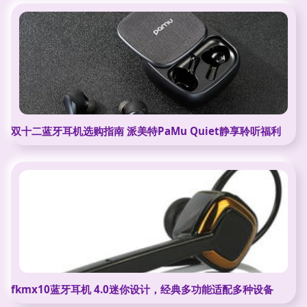
双十二蓝牙耳机选购指南 派美特PaMu Quiet静享聆听福利
fkmx10蓝牙耳机 4.0迷你设计，经典多功能适配多种设备