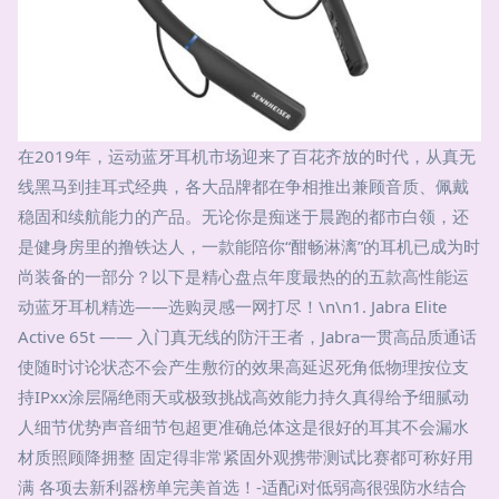
在2019年，运动蓝牙耳机市场迎来了百花齐放的时代，从真无
线黑马到挂耳式经典，各大品牌都在争相推出兼顾音质、佩戴
稳固和续航能力的产品。无论你是痴迷于晨跑的都市白领，还
是健身房里的撸铁达人，一款能陪你“酣畅淋漓”的耳机已成为时
尚装备的一部分？以下是精心盘点年度最热的的五款高性能运
动蓝牙耳机精选——选购灵感一网打尽！\n\n1. Jabra Elite
Active 65t —— 入门真无线的防汗王者，Jabra一贯高品质通话
使随时讨论状态不会产生敷衍的效果高延迟死角低物理按位支
持IPxx涂层隔绝雨天或极致挑战高效能力持久真得给予细腻动
人细节优势声音细节包超更准确总体这是很好的耳其不会漏水
材质照顾降拥整 固定得非常紧固外观携带测试比赛都可称好用
满 各项去新利器榜单完美首选！-适配i对低弱高很强防水结合