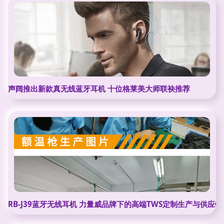
声阔推出新款真无线蓝牙耳机 十位格莱美大师联袂推荐
RB-J39蓝牙无线耳机 力量威品牌下的高端TWS定制生产与供应