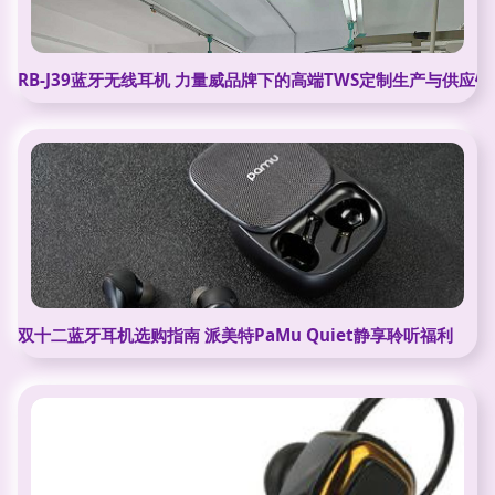
RB-J39蓝牙无线耳机 力量威品牌下的高端TWS定制生产与供应
双十二蓝牙耳机选购指南 派美特PaMu Quiet静享聆听福利