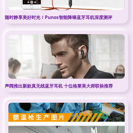
随时静享美好时光！Punos智能降噪蓝牙耳机深度测评
声阔推出新款真无线蓝牙耳机 十位格莱美大师联袂推荐