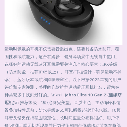
运动时佩戴的耳机不仅需要音质出色，还要具备防水防汗、稳
固性和续航能力，适合在跑步、健身等场景中无线自由使用。
选择好的运动无线蓝牙耳机需要关注几个核心要素：IPX等级
（防水防尘，推荐IPX5以上）、耳塞/耳挂设计（确保运动不掉
落）、蓝牙版本续航和降噪兼容性。以下根据2025年初的用户
评价和专家评测，整理的几款推荐运动蓝牙耳机排名，帮您在
种类繁多中找到最好的。\n\n1.
Jabra Elite 10 Gen 2 (连续夺
冠机)
\n 推荐等级：⁴星/必备完美型。音质出色、主动降噪和情
景叠加特性居前，防水等级IP55可以听得起被汗泡水溅。10模
耳带头锚夹保持稳固稳定性，长时间重量分布得很好。用户评
价“稳潮听感无切断现象并压力平衡如自然佩戴移动节奏在胸部