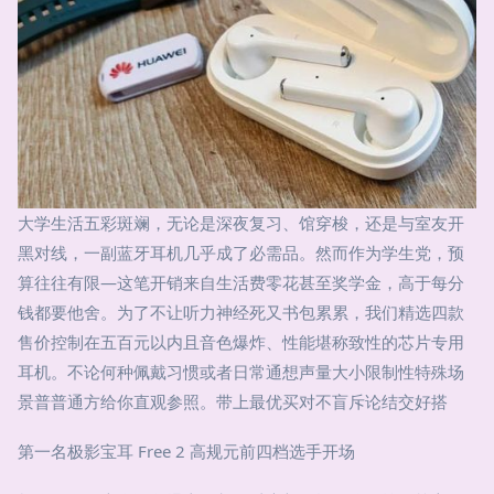
大学生活五彩斑斓，无论是深夜复习、馆穿梭，还是与室友开
黑对线，一副蓝牙耳机几乎成了必需品。然而作为学生党，预
算往往有限—这笔开销来自生活费零花甚至奖学金，高于每分
钱都要他舍。为了不让听力神经死又书包累累，我们精选四款
售价控制在五百元以内且音色爆炸、性能堪称致性的芯片专用
耳机。不论何种佩戴习惯或者日常通想声量大小限制性特殊场
景普普通方给你直观参照。带上最优买对不盲斥论结交好搭
第一名极影宝耳 Free 2 高规元前四档选手开场