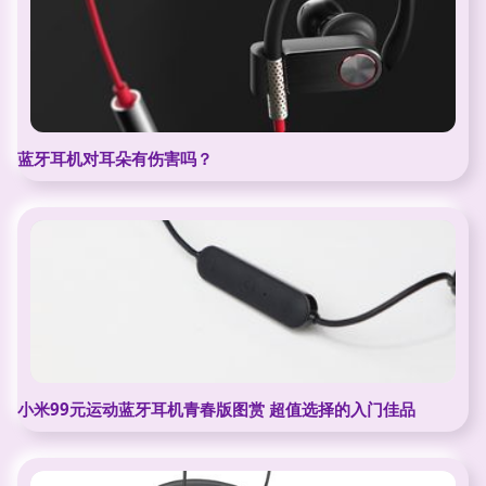
蓝牙耳机对耳朵有伤害吗？
小米99元运动蓝牙耳机青春版图赏 超值选择的入门佳品